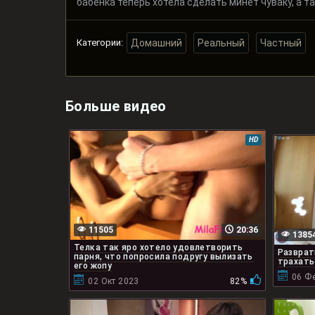
бабенка теперь хотела сделать минет чуваку, а т
Категории:
Домашний
Реальный
Частный
Больше видео
HD
11505
20:36
1385
Телка так яро хотело удовлетворить
Разврат
парня, что попросила подругу вылизать
трахать
его жопу
06 Ф
02 Окт 2023
82%