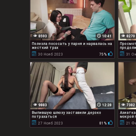
8593
10:41
8270
Полезла пососать у парня и нарвалась на
Просмот
жесткий трах
продолж
30 Нояб 2023
75%
31 Ок
9883
12:28
7382
Выпившую шлюху заставили дерзко
Азиатка
потрахаться
мокрой 
27 Нояб 2023
81%
21 Ф