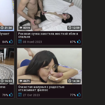
21:34
8319
12:59
бучает
Роковая сучка захотела жесткой ебли в
спальне
84%
08 Нояб 2023
87%
16:53
4671
14:34
рячо
Очкастая шалунья с радостью
отсасывает фаллос
79%
27 Окт 2023
77%