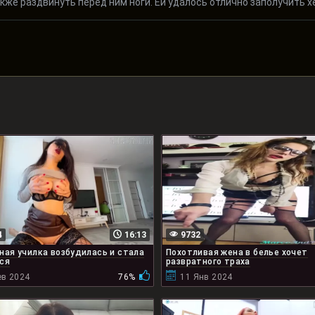
акже раздвинуть перед ним ноги. Ей удалось отлично заполучить хе
4
16:13
9732
ная училка возбудилась и стала
Похотливая жена в белье хочет
ся
развратного траха
ев 2024
76%
11 Янв 2024