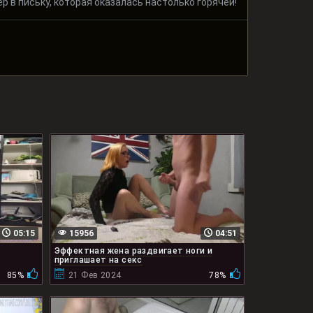
р в письку, которая оказалась настолько горячей!
05:15
15956
04:51
Эффектная жена раздвигает ноги и
приглашает на секс
85%
21 Фев 2024
78%