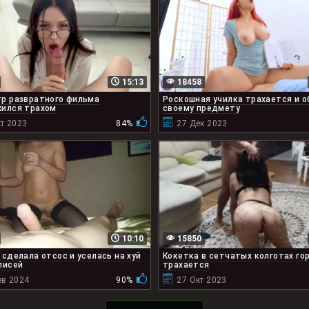
15:13
18458
р развратного фильма
Роскошная училка трахается и о
ился трахом
своему предмету
т 2023
84%
27 Дек 2023
10:10
15850
 сделала отсос и уселась на хуй
Кокетка в сетчатых колготах го
писей
трахается
ев 2024
90%
27 Окт 2023