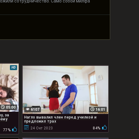
дложили сотрудничество. Само собой милфа
HD
05:00
6107
16:01
у, за
Нагло вывалил член перед училкой и
 ему
предложил трах
24 Окт 2023
84%
77%