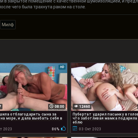
ели в закрытое помещение с качественной шумоизоляцией, и пре
после чего была трахнута раком на столе.
Милф
HD
7
08:00
12460
шила отблагодарить сына за
Пубертат ударил пасынку в голов
 на море, и дала выебать себя в
что заботливая мамка подарила
еблю
т 2023
86%
03 Окт 2023