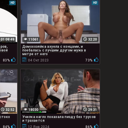
HD
HD
01:08:49
11061
32:20
ров,
Домохозяйка ахуела с концами, и
овой
поебалась с лучшим другом мужа в
метре от него
83%
04 Окт 2023
73%
32:52
18030
29:31
стоко
Училка нагло показала пизду без трусов
и трахается
84%
12 Янв 2024
86%