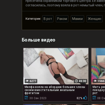
пресечена охранником торгового центра. Её зав
согласилась, поэтому взяла в рот немытый член, 
Категории:
В рот
Раком
Мамки
Женщин
Больше видео
6277
46:30
1566
Милфа взяла на абордаж большие члены
Мать ре
своим вместительным анальным
поездку
фрегатом
рот
30 Сен 2023
82%
08 Ок