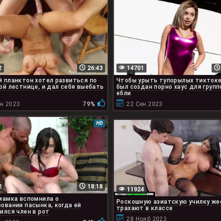
2
26:43
14701
 планктон хотел развиться по
Чтобы урыть тупорылых тиктоке
ой лестнице, и дал себя выебать
был создан порно хаус для групп
ебли
ен 2023
79%
22 Сен 2023
HD
2
18:18
11924
мамка вспомнила о
Роскошную азиатскую училку же
овании пасынка, когда ей
трахают в классе
ился член в рот
28 Нояб 2023