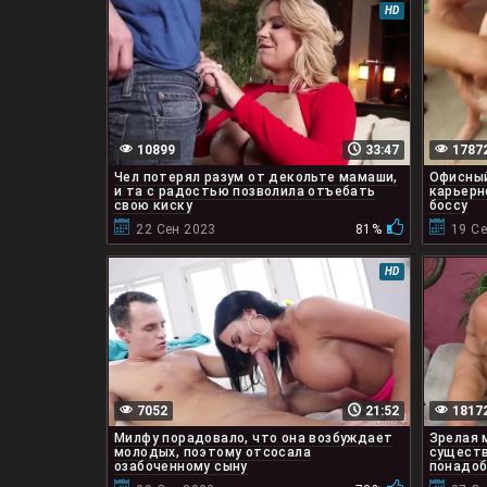
HD
10899
33:47
1787
Чел потерял разум от декольте мамаши,
Офисный
и та с радостью позволила отъебать
карьерн
свою киску
боссу
22 Сен 2023
81%
19 С
HD
7052
21:52
1817
Милфу порадовало, что она возбуждает
Зрелая 
молодых, поэтому отсосала
существ
озабоченному сыну
понадоб