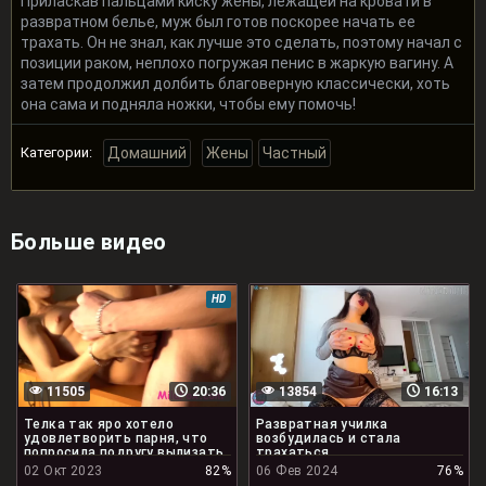
Приласкав пальцами киску жены, лежащей на кровати в
развратном белье, муж был готов поскорее начать ее
трахать. Он не знал, как лучше это сделать, поэтому начал с
позиции раком, неплохо погружая пенис в жаркую вагину. А
затем продолжил долбить благоверную классически, хоть
она сама и подняла ножки, чтобы ему помочь!
Категории:
Домашний
Жены
Частный
Больше видео
HD
11505
20:36
13854
16:13
Телка так яро хотело
Развратная училка
удовлетворить парня, что
возбудилась и стала
попросила подругу вылизать
трахаться
его жопу
02 Окт 2023
82%
06 Фев 2024
76%