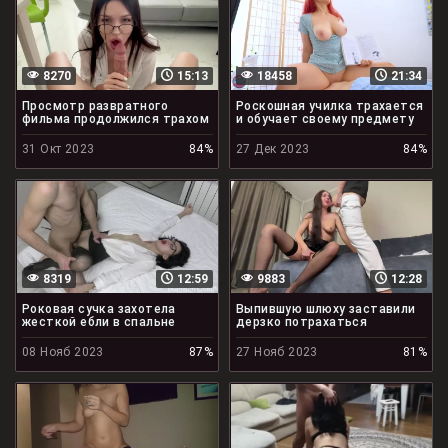
8270
15:13
18458
21:34
Просмотр развратного
Роскошная училка трахается
фильма продолжился трахом
и обучает своему предмету
31 Окт 2023
84%
27 Дек 2023
84%
8319
12:59
9883
12:28
Роковая сучка захотела
Выпившую шлюху заставили
жесткой ебли в спальне
дерзко потрахаться
08 Нояб 2023
87%
27 Нояб 2023
81%