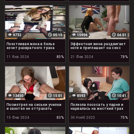
9732
05:15
15956
04:51
Похотливая жена в белье
Эффектная жена раздвигает
хочет развратного траха
ноги и приглашает на секс
11 Янв 2024
85%
21 Фев 2024
78%
13450
15:01
8593
10:41
Посмотрел на сиськи училки
Полезла пососать у парня и
и захотел ее оттрахать
нарвалась на жесткий трах
15 Фев 2024
83%
30 Нояб 2023
75%