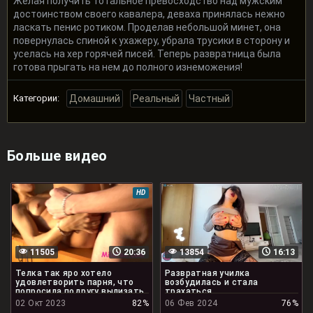
Желая получить тотальное превосходство над мужским
достоинством своего кавалера, деваха принялась нежно
ласкать пенис ротиком. Проделав небольшой минет, она
повернулась спиной к ухажеру, убрала трусики в сторону и
уселась на хер горячей писей. Теперь развратница была
готова прыгать на нем до полного изнеможения!
Категории:
Домашний
Реальный
Частный
Больше видео
HD
11505
20:36
13854
16:13
Телка так яро хотело
Развратная училка
удовлетворить парня, что
возбудилась и стала
попросила подругу вылизать
трахаться
его жопу
02 Окт 2023
82%
06 Фев 2024
76%