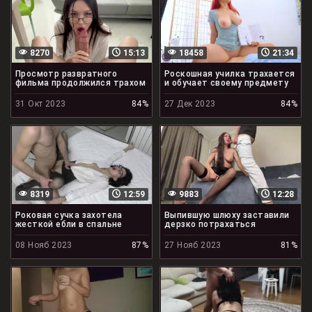
8270
15:13
18458
21:34
Просмотр развратного
Роскошная училка трахается
фильма продолжился трахом
и обучает своему предмету
31 Окт 2023
84%
27 Дек 2023
84%
8319
12:59
9883
12:28
Роковая сучка захотела
Выпившую шлюху заставили
жесткой ебли в спальне
дерзко потрахаться
08 Нояб 2023
87%
27 Нояб 2023
81%