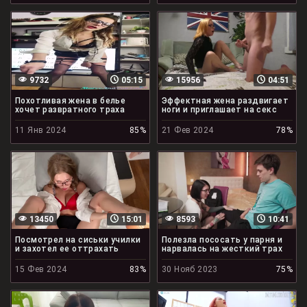
9732
05:15
15956
04:51
Похотливая жена в белье
Эффектная жена раздвигает
хочет развратного траха
ноги и приглашает на секс
11 Янв 2024
85%
21 Фев 2024
78%
13450
15:01
8593
10:41
Посмотрел на сиськи училки
Полезла пососать у парня и
и захотел ее оттрахать
нарвалась на жесткий трах
15 Фев 2024
83%
30 Нояб 2023
75%