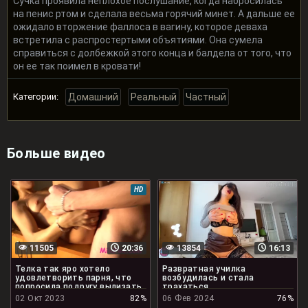
Сучка проявила неплохое послушание, когда набросилась
на пенис ртом и сделала весьма горячий минет. А дальше ее
ожидало вторжение фаллоса в вагину, которое деваха
встретила с распростертыми объятиями. Она сумела
справиться с долбежкой этого конца и балдела от того, что
он ее так поимел в кровати!
Категории:
Домашний
Реальный
Частный
Больше видео
HD
11505
20:36
13854
16:13
Телка так яро хотело
Развратная училка
удовлетворить парня, что
возбудилась и стала
попросила подругу вылизать
трахаться
его жопу
02 Окт 2023
82%
06 Фев 2024
76%