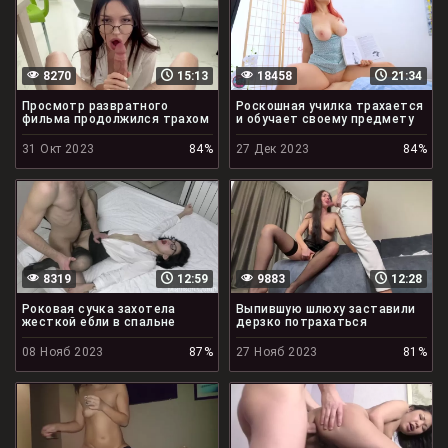
8270
15:13
18458
21:34
Просмотр развратного
Роскошная училка трахается
фильма продолжился трахом
и обучает своему предмету
31 Окт 2023
84%
27 Дек 2023
84%
8319
12:59
9883
12:28
Роковая сучка захотела
Выпившую шлюху заставили
жесткой ебли в спальне
дерзко потрахаться
08 Нояб 2023
87%
27 Нояб 2023
81%