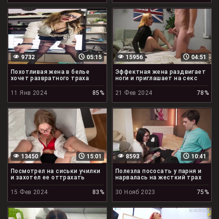
9732
05:15
15956
04:51
Похотливая жена в белье
Эффектная жена раздвигает
хочет развратного траха
ноги и приглашает на секс
11 Янв 2024
85%
21 Фев 2024
78%
13450
15:01
8593
10:41
Посмотрел на сиськи училки
Полезла пососать у парня и
и захотел ее оттрахать
нарвалась на жесткий трах
15 Фев 2024
83%
30 Нояб 2023
75%