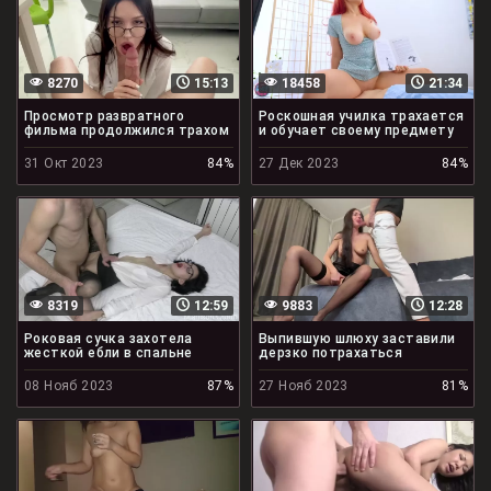
8270
15:13
18458
21:34
Просмотр развратного
Роскошная училка трахается
фильма продолжился трахом
и обучает своему предмету
31 Окт 2023
84%
27 Дек 2023
84%
8319
12:59
9883
12:28
Роковая сучка захотела
Выпившую шлюху заставили
жесткой ебли в спальне
дерзко потрахаться
08 Нояб 2023
87%
27 Нояб 2023
81%