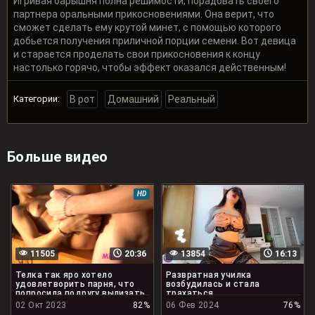
Игривая барышня полна решимости, порадовать своего
партнера оральными прикосновениями. Она верит, что
сможет сделать ему крутой минет, с помощью которого
добьется получения приличной порции семени. Вот девица
и старается проделать свои прикосновения к концу
настолько горячо, чтобы эффект оказался действенным!
Категории:
В рот
Домашний
Реальный
Больше видео
HD
11505
20:36
13854
16:13
Телка так яро хотело
Развратная училка
удовлетворить парня, что
возбудилась и стала
попросила подругу вылизать
трахаться
его жопу
02 Окт 2023
82%
06 Фев 2024
76%