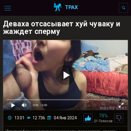
ТРАХ
Деваха отсасывает хуй чуваку и
жаждет сперму
0:00
/ 0:00
78%
13:01
12 736
04 Янв 2024
21 Голосов