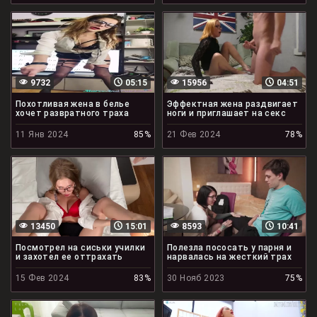
9732
05:15
15956
04:51
Похотливая жена в белье
Эффектная жена раздвигает
хочет развратного траха
ноги и приглашает на секс
11 Янв 2024
85%
21 Фев 2024
78%
13450
15:01
8593
10:41
Посмотрел на сиськи училки
Полезла пососать у парня и
и захотел ее оттрахать
нарвалась на жесткий трах
15 Фев 2024
83%
30 Нояб 2023
75%